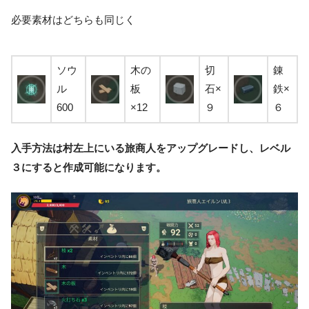
必要素材はどちらも同じく
ソウ
木の
切
錬
ル
板
石×
鉄×
600
×12
９
６
入手方法は村左上にいる旅商人をアップグレードし、レベル
３にすると作成可能になります。