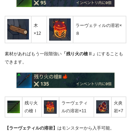
木
ラーヴェティルの溶岩×
×12
８
素材があればもう一段階強い
「残り火の槍Ⅱ」
にすることも
できます。
残り火
ラーヴェティ
火炎
の槍Ⅰ
ルの溶岩×11
岩×7
【ラーヴェティルの溶岩】
はモンスターから入手可能。