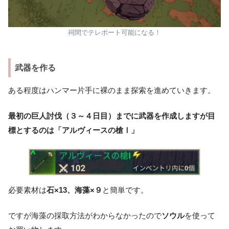
祠間でテレポート可能になる！
武器を作る
ある程度はハンマー片手に裸のまま探索を進めていきます。
最初の巨人討伐
（３～４日目）
までに武器を作成しますが目
標とするのは「アルヴィースの槍Ⅰ」
必要素材は
石×13、海藻×９
と簡単です。
ですが海藻の採取方法がわからなかったので
ソウル
を使って