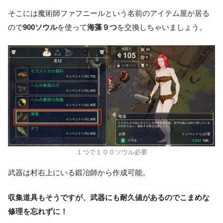
そこには魔術師ファフニールという名前のアイテム屋が居る
ので
900ソウル
を使って
海藻９つ
を交換しちゃいましょう。
１つで１００ソウル必要
武器は村右上にいる鍛冶師から作成可能。
収集道具もそうですが、武器にも耐久値があるのでこまめな
修理を忘れずに！