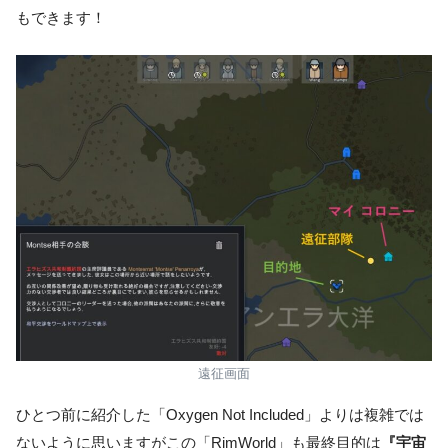
もできます！
遠征画面
ひとつ前に紹介した「
Oxygen Not Included」よりは複雑では
ないように思いますがこの「
RimWorld」も最終目的は
『宇宙