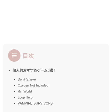
目次
個人的おすすめゲーム5選！
Don’t Starve
Oxygen Not Included
RimWorld
Loop Hero
VAMPIRE SURVIVORS